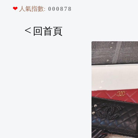
❤
人氣指數:
0
0
0
8
7
8
<
回首頁