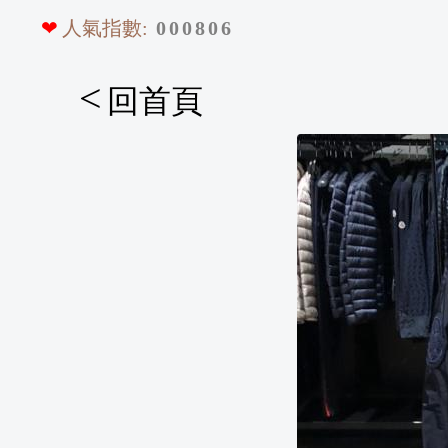
❤
人氣指數:
0
0
0
8
0
6
<
回首頁