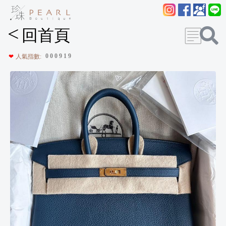
<
回首頁
0
0
0
9
1
9
❤
人氣指數: