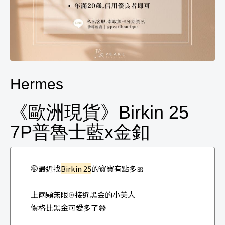
Hermes
《歐洲現貨》Birkin 25
7P普魯士藍x金釦
🤭最近找
Birkin 25
的寶寶有點多🎀
上兩顆無限♾️️接近黑金的小美人
價格比黑金可愛多了😅