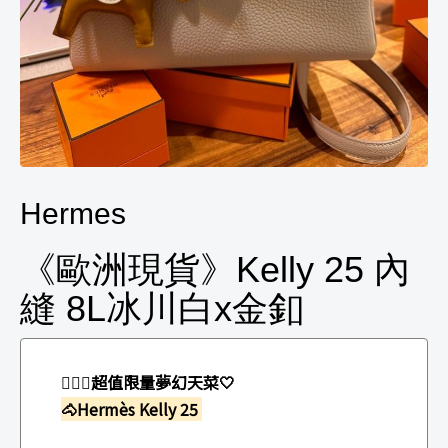
Hermes
《歐洲現貨》Kelly 25 內
縫 8L冰川白x金釦
🧚🏻‍♀️
超值限量夢幻天菜🤍
🐴Hermès Kelly 25