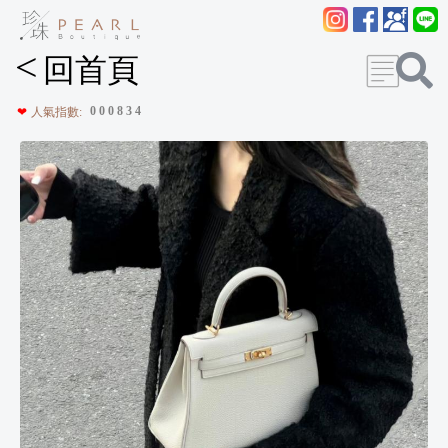
<
回首頁
0
0
0
8
3
4
❤
人氣指數: