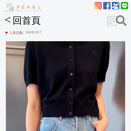
<
回首頁
0
0
0
3
9
7
❤
人氣指數: