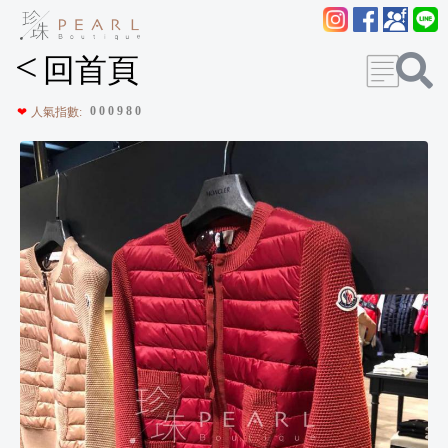
<
回首頁
0
0
0
9
8
0
❤
人氣指數: