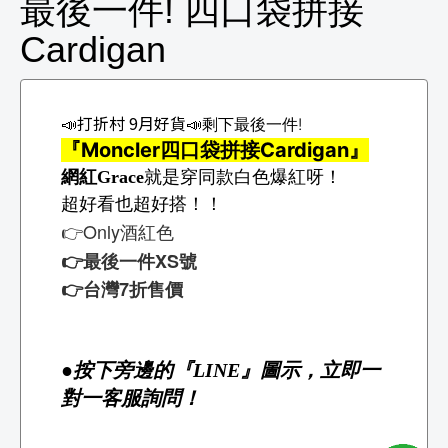
最後一件! 四口袋拼接
Cardigan
📣打折村 9月好貨📣
剩下最後一件!
『Moncler四口袋拼接Cardigan』
網紅Grace
就是穿同款白色爆紅呀！
超好看也超好搭！！
👉Only酒紅色
👉最後一件XS號
👉台灣7折售價
●按下旁邊的『LINE』圖示，立即一
對一客服詢問！