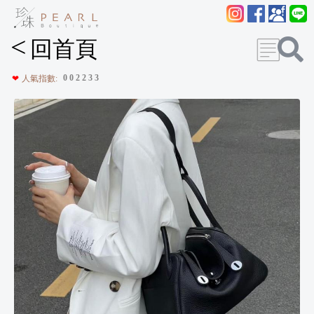
<
回首頁
0
0
2
2
3
3
❤
人氣指數: