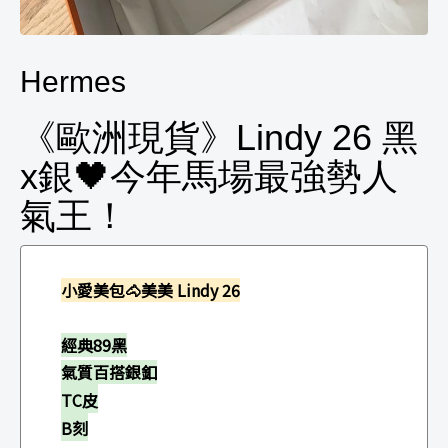
Hermes
《歐洲現貨》Lindy 26 黑
x銀🖤今年馬場最強勢人
氣王！
小愛美包🐴
美美 Lindy 26
經典89黑
氣質百搭銀釦
TC皮
B刻