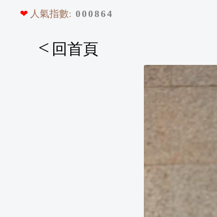
❤
人氣指數:
0
0
0
8
6
4
<
回首頁