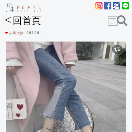
<
回首頁
0
0
1
0
6
4
❤
人氣指數: