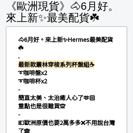
《歐洲現貨》🐴6月好。
來上新✨最美配貨☘️
🐴6月好。來上新✨
Hermes最美配貨
☘️
.
最新款叢林穿梭系列杯盤組☕️
➰咖啡盤x2
➰咖啡杯x2
-
簡直太美、太治癒人心了🫶🏻
重點也是很難買🙊
-
💶歐洲原價也要2萬多多❌不用說台灣
了🙈