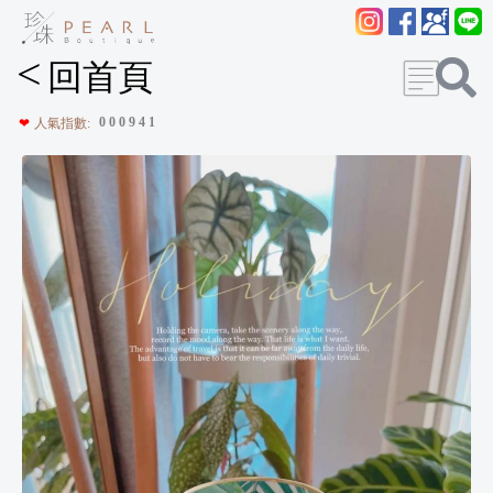
<
回首頁
0
0
0
9
4
1
❤
人氣指數: