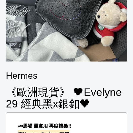
Hermes
《歐洲現貨》 🖤Evelyne
29 經典黑x銀釦🖤
📣馬場 最實用
再度捕獲‼️