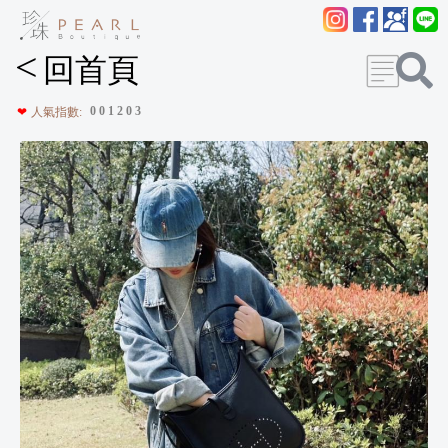
<
回首頁
0
0
1
2
0
3
❤
人氣指數: