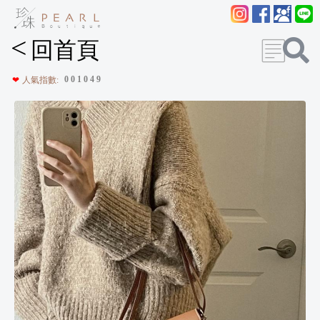
<
回首頁
0
0
1
0
4
9
❤
人氣指數: