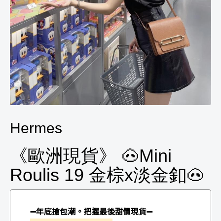
Hermes
《歐洲現貨》 🐽Mini
Roulis 19 金棕x淡金釦🐽
➖年底搶包潮。把握最後甜價現貨➖