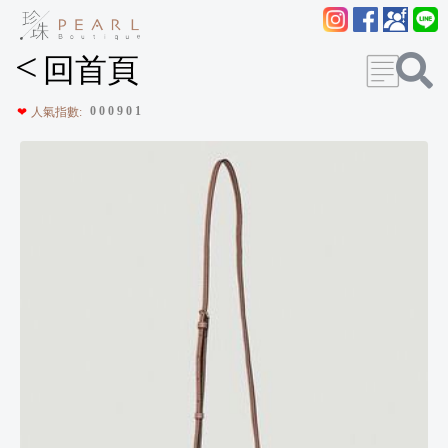
<
回首頁
0
0
0
9
0
1
❤
人氣指數: