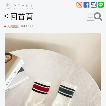
<
回首頁
0
0
0
8
2
8
❤
人氣指數: