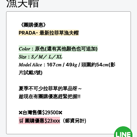
漁夫帽
《團購優惠》
PRADA- 最新拉菲草漁夫帽
𝐶𝑜𝑙𝑜𝑟：原色(還有其他顏色也可追加)
𝑆𝑖𝑧𝑒：𝑆／𝑀／ 𝐿／𝑋𝐿
𝑀𝑜𝑑𝑒𝑙 𝐴𝑙𝑖𝑐𝑒：167𝑐𝑚 / 49𝑘𝑔 / 頭圍約54𝑐𝑚(影
片試戴𝑆號)
夏季不可少拉菲草的單品呀～
趁現在有團購優惠趕緊把握‼️
❌台灣售價
$
29500
❌
🛒 團購優惠$23xxx
（郵資另計)