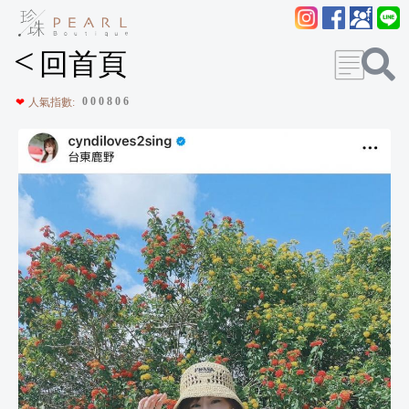
<
回首頁
0
0
0
8
0
6
❤
人氣指數: