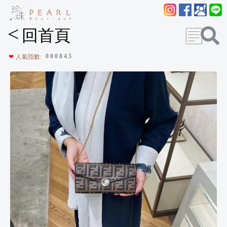
<
回首頁
0
0
0
8
4
5
❤
人氣指數: