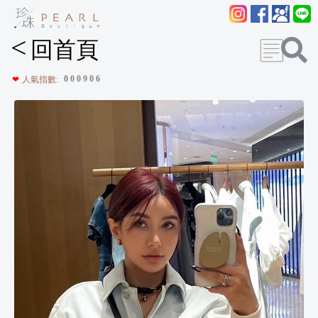
<
回首頁
0
0
0
9
0
6
❤
人氣指數: