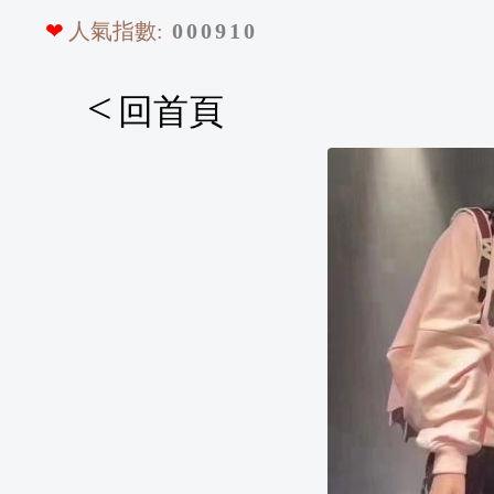
❤
人氣指數:
0
0
0
9
1
0
<
回首頁