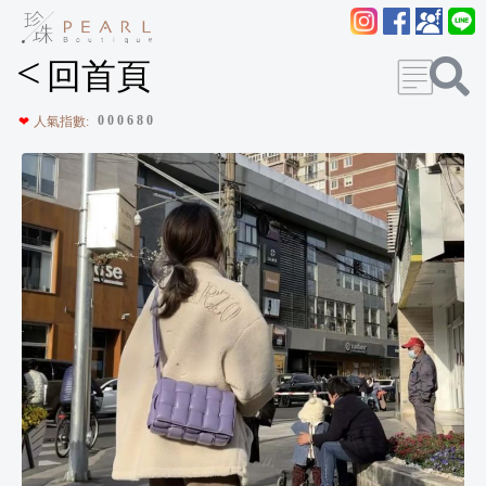
<
回首頁
0
0
0
6
8
0
❤
人氣指數: