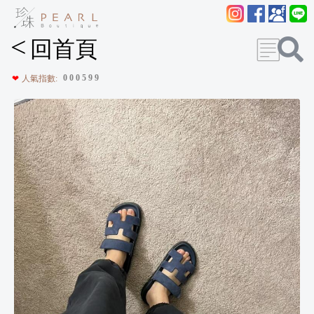
<
回首頁
0
0
0
5
9
9
❤
人氣指數: