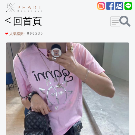
<
回首頁
0
0
0
5
3
5
❤
人氣指數: