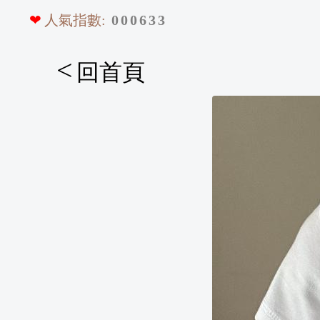
❤
人氣指數:
0
0
0
6
3
3
<
回首頁