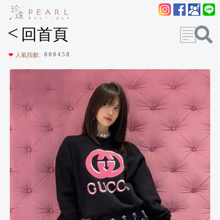
<
回首頁
0
0
0
4
5
8
❤
人氣指數: