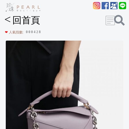
<
回首頁
0
0
0
4
2
8
❤
人氣指數: