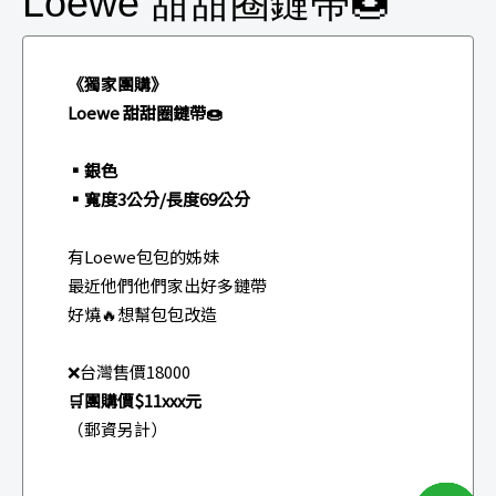
Loewe 甜甜圈鏈帶🍩
《獨家團購》
Loewe 甜甜圈鏈帶🍩
▪️銀色
▪寬度3公分/長度69公分
有Loewe包包的姊妹
最近他們他們家出好多鏈帶
好燒🔥想幫包包改造
❌台灣售價18000
🛒團購價$11xxx元
（郵資另計）