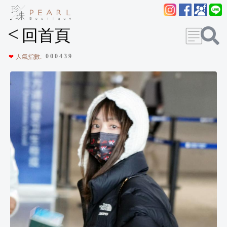
<
回首頁
0
0
0
4
3
9
❤
人氣指數: