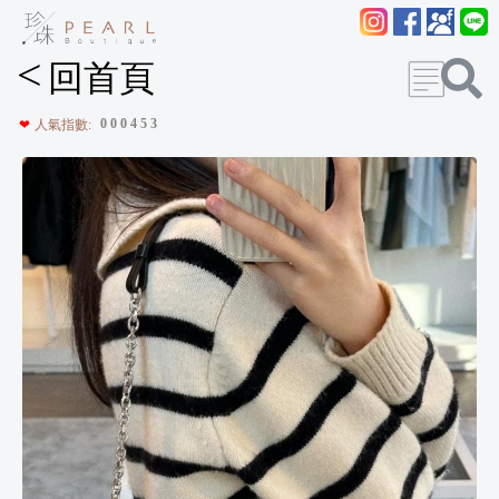
<
回首頁
0
0
0
4
5
3
❤
人氣指數: