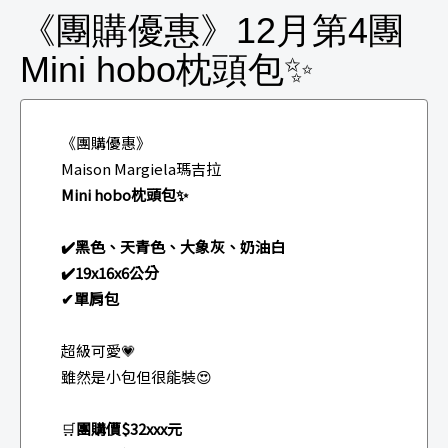
《團購優惠》12月第4團
Mini hobo枕頭包✨
《團購優惠》
Maison Margiela瑪吉拉
Mini hobo枕頭包✨
✔️黑色、天青色、大象灰、奶油白
✔️19x16x6公分
✔單肩包
超級可愛💗
雖然是小包但很能裝😍
🛒
團購價$32xxx元