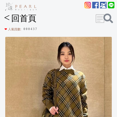
<
回首頁
0
0
0
4
3
7
❤
人氣指數: