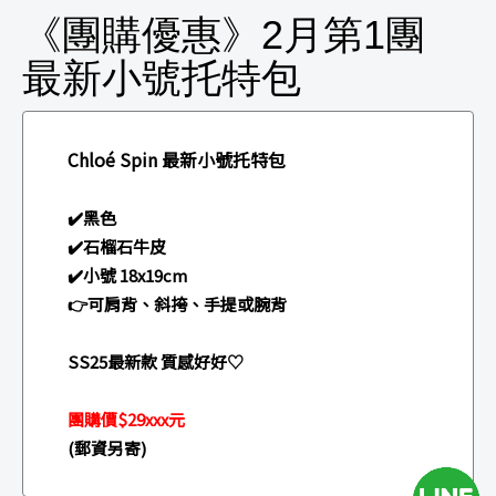
《團購優惠》2月第1團
最新小號托特包
Chloé Spin 最新小號托特包
✔️黑色
✔️石榴石牛皮
✔️小號 18x19cm
👉可肩背、斜挎、手提或腕背
SS25最新款 質感好好♡
團購價$29xxx元
(郵資另寄)