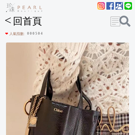
<
回首頁
0
0
0
5
0
4
❤
人氣指數: