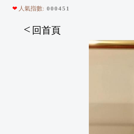
❤
人氣指數:
0
0
0
4
5
1
<
回首頁