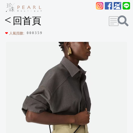
<
回首頁
0
0
0
3
5
9
❤
人氣指數: