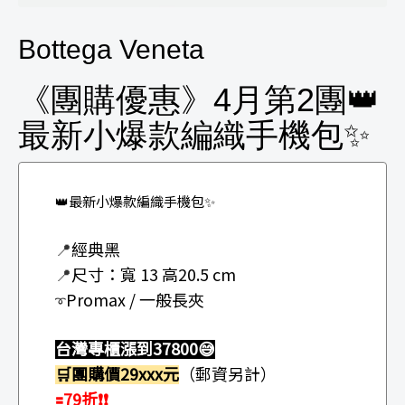
Bottega Veneta
《團購優惠》4月第2團👑
最新小爆款編織手機包✨
👑最新小爆款編織手機包✨
📍
經典黑
📍
尺寸：
寬 13 高20.5 cm
Promax / 一般長夾
➰
台灣專櫃漲到37800😅
🛒團購價29xxx元
（郵資另計）
🟰79折❗❗