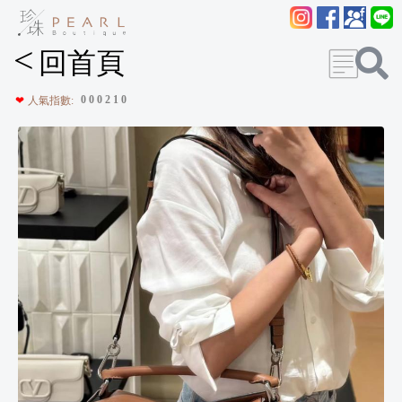
<
回首頁
0
0
0
2
1
0
❤
人氣指數: