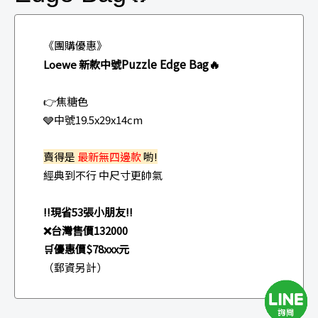
《團購優惠》
Puzzle Edge Bag🔥
Loewe 新款中號
👉焦糖色
🩶中號19.5x29x14cm
賣得是
最新無四邊款
喲!
經典到不行 中尺寸更帥氣
‼️現省53張小朋友‼️
❌台灣售價132000
🛒優惠價$78xxx元
（郵資另計）