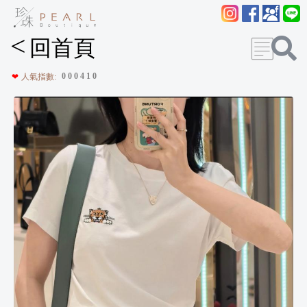
<
回首頁
0
0
0
4
1
0
❤
人氣指數: