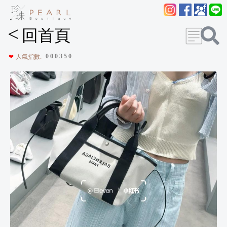
<
回首頁
0
0
0
3
5
0
❤
人氣指數: