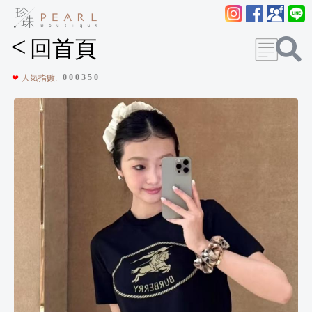
<
回首頁
0
0
0
3
5
0
❤
人氣指數: