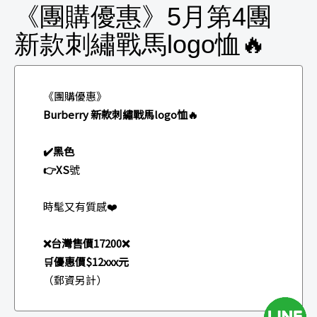
《團購優惠》5月第4團
新款刺繡戰馬logo恤🔥
《團購優惠》
Burberry 新款刺繡戰馬logo恤🔥
✔️黑色
👉XS
號
時髦又有質感❤️
❌台灣售價17200❌
🛒優惠價$12xxx元
（郵資另計）