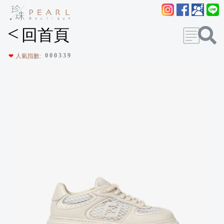
<
回首頁
0
0
0
3
3
9
❤
人氣指數: