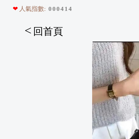
❤
人氣指數:
0
0
0
4
1
4
<
回首頁