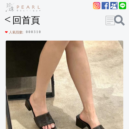
<
回首頁
0
0
0
3
1
0
❤
人氣指數: