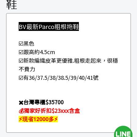
鞋
BV最新Parco粗根拖鞋
☑️黑色
☑️跟高約4.5cm
☑️新款編織皮革更優雅.粗根走起來，很穩
不費力
☑️有36/37.5/38/38.5/39/40/41號
✖️台灣專櫃$35700
💰獨家好折扣$23xxx含盒
⚡現省12000多
⚡