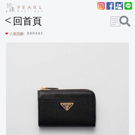
<
回首頁
0
0
0
4
4
5
❤
人氣指數: