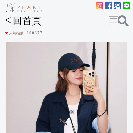
<
回首頁
0
0
0
3
7
7
❤
人氣指數: