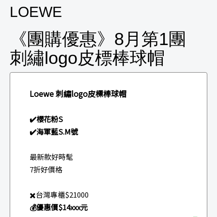
LOEWE
《團購優惠》8月第1團
刺繡logo皮標棒球帽
Loewe 刺繡logo皮標棒球帽
✔️櫻花粉S
✔️海軍藍S.M號
最新款好時髦
7折好價格
✖️台灣專櫃$21000
💰優惠價$14xxx元