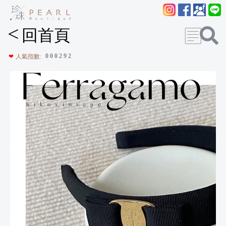
<
回首頁
0
0
0
2
9
2
❤
人氣指數: