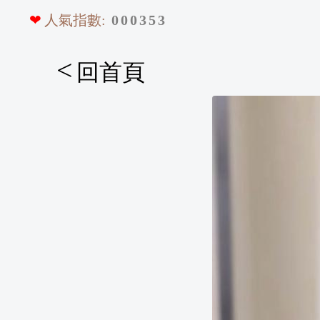
❤
人氣指數:
0
0
0
3
5
3
<
回首頁