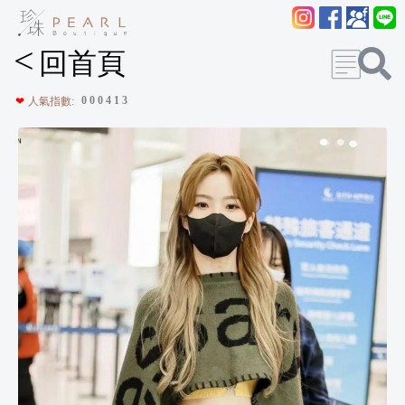
<
回首頁
0
0
0
4
1
3
❤
人氣指數: