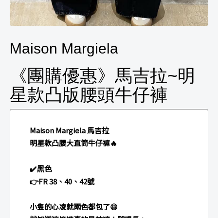
Maison Margiela
《團購優惠》馬吉拉~明
星款凸版腰頭牛仔褲
Maison Margiela 馬吉拉
明星款凸腰大直筒牛仔褲🔥
黑色
✔️
👉FR 38、40、42號
小隻的心凌就兩色都包了😆