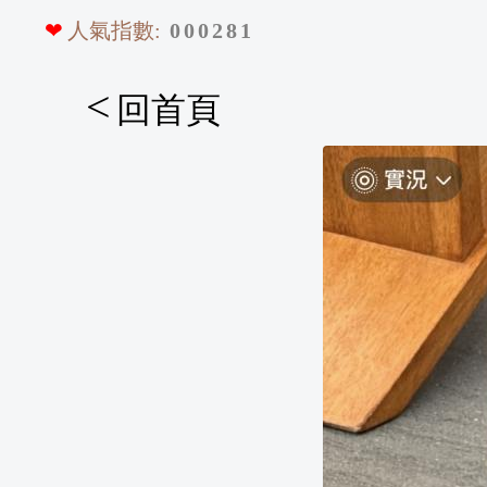
❤
人氣指數:
0
0
0
2
8
1
<
回首頁