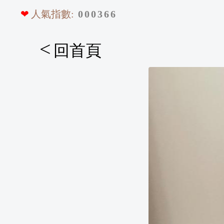
❤
人氣指數:
0
0
0
3
6
6
<
回首頁