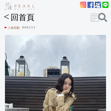
<
回首頁
0
0
0
2
5
3
❤
人氣指數: