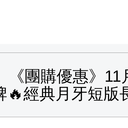
rre 《團購優惠》11
愛牌🔥經典月牙短