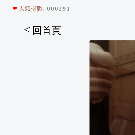
❤
人氣指數:
0
0
0
2
9
1
<
回首頁