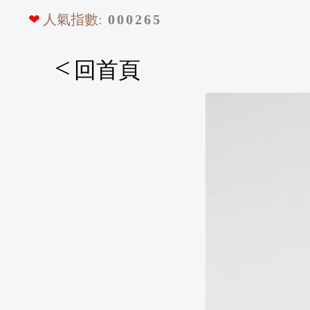
❤
人氣指數:
0
0
0
2
6
5
<
回首頁