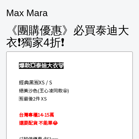
Max Mara
《團購優惠》必買泰迪大
衣❗獨家4折❗
爆款💥
泰迪大衣🐻
經典黑
🈶XS / S
絕美沙色(王心凌同款🤩)
🈶最後2件 XS
台灣專櫃14-15萬
還要配貨 不能單😂
🛒超值優惠💰61xxx