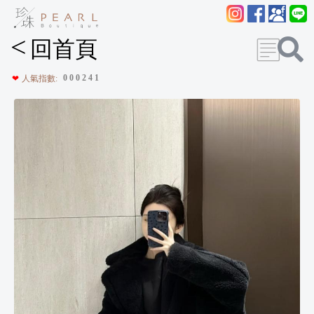
<
回首頁
0
0
0
2
4
1
❤
人氣指數: