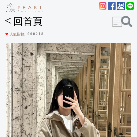
<
回首頁
0
0
0
2
1
8
❤
人氣指數: